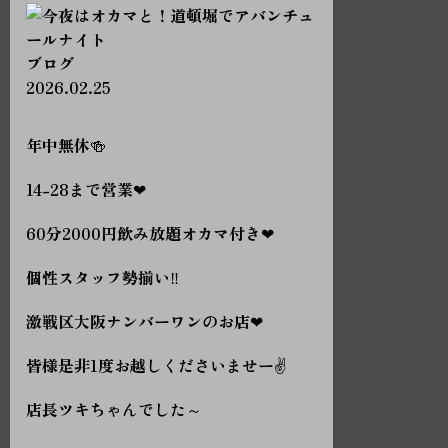
ブログ
2026.02.25
年中無休🍻
14-28まで営業❤
60分2000円飲み放題オカマ付き❤
個性スタッフ勢揃い‼️
激戦区大阪ナンバーワンのお店❤
皆様是非1度お越しくださいませー✌
店長ツキちゃんでした～