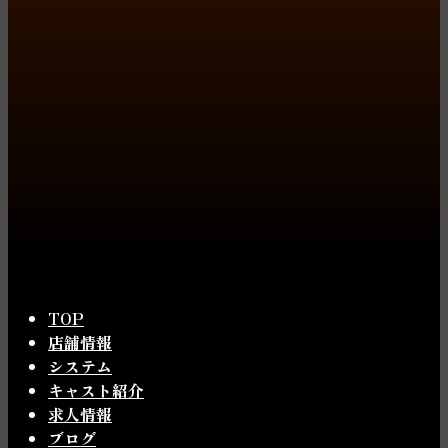
TOP
店舗情報
システム
キャスト紹介
求人情報
ブログ