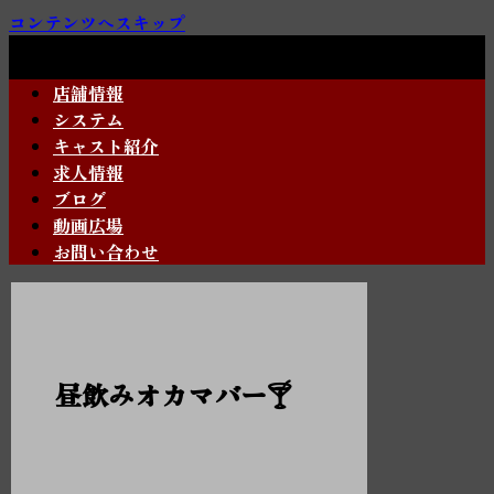
コンテンツへスキップ
店舗情報
システム
キャスト紹介
求人情報
ブログ
動画広場
お問い合わせ
昼飲みオカマバー🍸