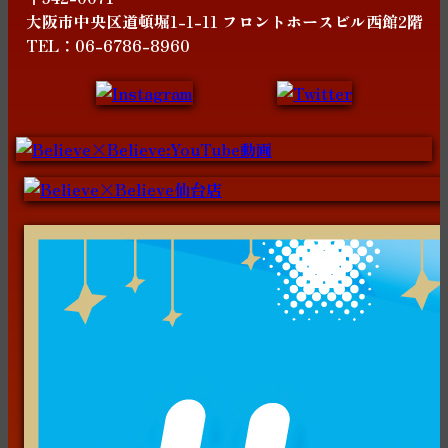
大阪市中央区道頓堀1-1-11 フロントホースビル西館2階
TEL：06-6786-8960