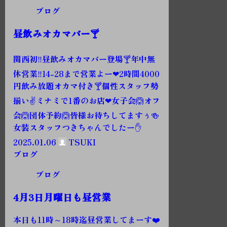
ブログ
昼飲みオカマバー🍸
関西初‼️昼飲みオカマバー登場🍸年中無
休営業‼️14-28まで営業よー❤2時間4000
円飲み放題オカマ付き🍸個性スタッフ勢
揃い✌ミナミで1番のお店❤女子会🙆オフ
会🙆団体予約🙆皆様お待ちしてますぅ🍻
女装スタッフつきちゃんでしたー✋
2025.01.06
TSUKI
ブログ
ブログ
4月3日月曜日も昼営業
本日も11時～18時迄昼営業してまーす❤️