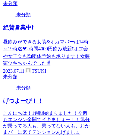
未分類
未分類
絶賛営業中❗
昼飲みができる女装&オカマバーは14時
～19時迄❤2時間4000円飲み放題❗オフ会
や女子会も🙆団体予約も承ります！女装
家ツキちゃんでした✌
2023.07.11
TSUKI
未分類
未分類
げつよーび！！
こんにちは！1週間始まりました！今週
もエンジン全開でイキましょー！！気分
が乗ってる人も、乗ってない人も、おか
まバーに来てテンションあげましょ