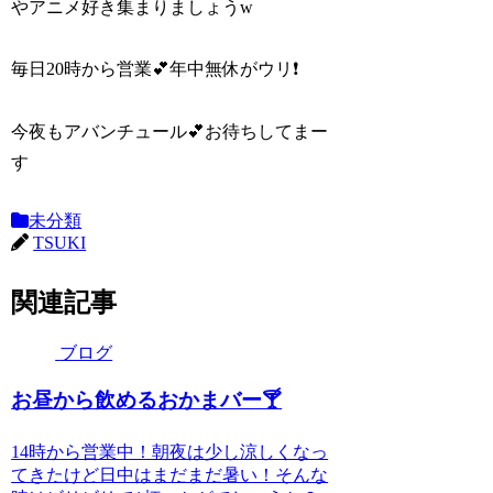
やアニメ好き集まりましょうw
毎日20時から営業💕年中無休がウリ❗
今夜もアバンチュール💕お待ちしてまー
す
未分類
TSUKI
関連記事
ブログ
お昼から飲めるおかまバー🍸
14時から営業中！朝夜は少し涼しくなっ
てきたけど日中はまだまだ暑い！そんな