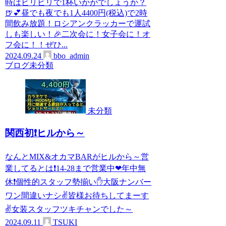
時はビリビリで1杯いかがでしょうか？
🍺💕昼でも夜でも1人4400円(税込)で2時
間飲み放題！ロシアンクラッカーで運試
しも楽しい！🎉二次会に！女子会に！オ
フ会に！！ぜひ...
2024.09.24
bbo_admin
ブログ
未分類
未分類
関西初❗ヒルから～
なんとMIX&オカマBARがヒルから～営
業してるとは❗14-28まで営業中❤年中無
休❗個性的スタッフ勢揃い✋大阪ナンバー
ワン間違いナシ✌皆様お待ちしてまーす
✌女装スタッフツキチャンでした～
2024.09.11
TSUKI