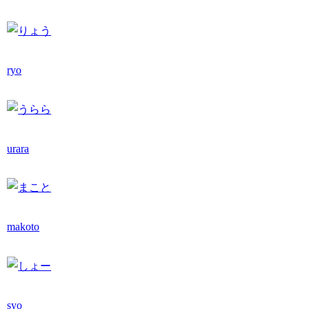
ryo
urara
makoto
syo