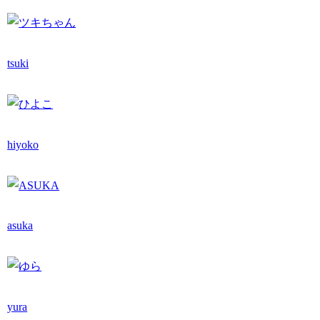
tsuki
hiyoko
asuka
yura