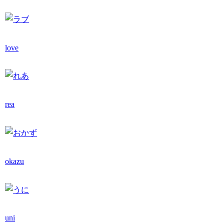
love
rea
okazu
uni