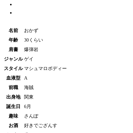
名前
おかず
年齢
30くらい
肩書
爆弾岩
ジャンル
ゲイ
スタイル
マシュマロボディー
血液型
A
前職
海賊
出身地
関東
誕生日
6月
趣味
さんぽ
お酒
好きでござんす