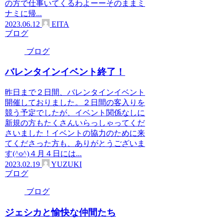
の方で仕事いてくるわよーーそのままミ
ナミに帰...
2023.06.12
EITA
ブログ
ブログ
バレンタインイベント終了！
昨日まで２日間、バレンタインイベント
開催しておりました。２日間の客入りを
競う予定でしたが、イベント関係なしに
新規の方もたくさんいらっしゃってくだ
さいました！イベントの協力のために来
てくださった方も、ありがとうございま
す(^o^)４月４日には...
2023.02.19
YUZUKI
ブログ
ブログ
ジェシカと愉快な仲間たち