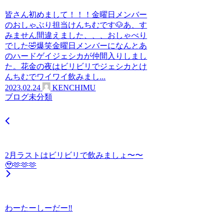
皆さん初めまして！！！金曜日メンバー
のおしゃぶり担当けんちむです🐶あ、す
みません間違えました、、、おしゃべり
でした🤣爆笑金曜日メンバーになんとあ
のハードゲイジェシカが仲間入りしまし
た。花金の夜はビリビリでジェシカとけ
んちむでワイワイ飲みまし...
2023.02.24
KENCHIMU
ブログ
未分類
2月ラストはビリビリで飲みましょ〜〜
🥹🫶🫶🫶
わーたーしーだー‼️