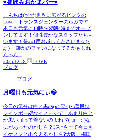
♥️昼飲みおかまバー♥️
こんちは(*^^*)世界に広がるピンクの
Love！トランスジェンダーのらぶです！
本日も元気に14時〜翌朝4時までオープ
ンしてます！個性豊かなスタッフたちも
います！是非1度お越しくださいませ(･
д･)ゞ‎ 誰かのファンになってるかもしれ
んへん...
2025.12.18
LOVE
ブログ
ブログ
月曜日も元気にぃ😄
今日の気分は白と黒ε٩(๑>▽<)۶з普段は
レインボー🌈なイメージで、あまり白と
か黒い服って着ないのよねヾ(=д= ；)な
にがあったのかしら？ꉂ🤣𐤔さーて今日も
イケメンと出会えるかしら❓大阪、梅田