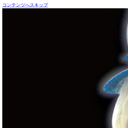
コンテンツへスキップ