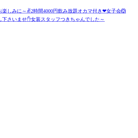
はお楽しみに～✌2時間4000円飲み放題オカマ付き❤女子会🙆
越し下さいませ✋女装スタッフつきちゃんでした～