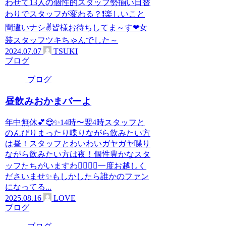
わせて13人の個性的スタッフ勢揃い日替
わりでスタッフが変わる？❗楽しいこと
間違いナシ✌皆様お待ちしてま～す❤女
装スタッフツキちゃんでした～
2024.07.07
TSUKI
ブログ
ブログ
昼飲みおかまバーよ
年中無休💕😎✨14時〜翌4時スタッフと
のんびりまったり喋りながら飲みたい方
は昼！スタッフとわいわいガヤガヤ喋り
ながら飲みたい方は夜！個性豊かなスタ
ッフたちがいますわ🙋‍♂️🙋‍♀️一度お越しく
ださいませ✨️もしかしたら誰かのファン
になってる...
2025.08.16
LOVE
ブログ