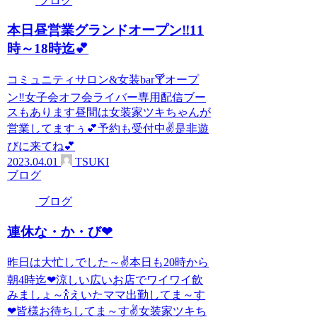
ブログ
本日昼営業グランドオープン‼️11
時～18時迄💕
コミュニティサロン&女装bar🍸️オープ
ン‼️女子会オフ会ライバー専用配信ブー
スもあります昼間は女装家ツキちゃんが
営業してますぅ💕予約も受付中✌️是非遊
びに来てね💕
2023.04.01
TSUKI
ブログ
ブログ
連休な・か・び❤
昨日は大忙しでした～✌本日も20時から
朝4時迄❤涼しい広いお店でワイワイ飲
みましょ～🍾えいたママ出勤してま～す
❤皆様お待ちしてま～す✌女装家ツキち