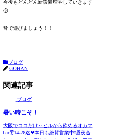
今後もどんどん新設備増やしていきます
😚
皆で遊びましょう！！
ブログ
GOHAN
関連記事
ブログ
暑い時こそ！
大阪でココだけ～ヒルから飲めるオカマ
bar🍸14-28迄❤本日も絶賛営業中❗昼夜合