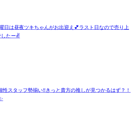
日日曜日は昼夜ツキちゃんがお出迎え💕ラスト日なので売り上
したー✌️
き🍸個性スタッフ勢揃い‼️きっと貴方の推しが見つかるはず？！
✨