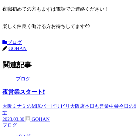
夜職初めての方もまずは電話でご連絡ください！
楽しく仲良く働ける方お待ちしてます🥺
ブログ
GOHAN
関連記事
ブログ
夜営業スタート❗
大阪ミナミのMIXバービリビリ大阪店本日も営業中😁今日
す
2023.03.30
GOHAN
ブログ