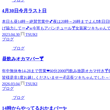
ブログ
4月30日今月ラスト日
本日も昼14時～絶賛営業中💕夜は20時～26時までよん❗本
げ協力してー💕w今宵もアバンチュール🍸️女装家ツキちゃんで
2023.04.30
TSUKI
ブログ
ブログ
昼飲みオカマバー🍸
年中無休🍻14-28まで営業❤60分2000円飲み放題オカマ付
皆様是非1度お越しくださいませー✌店長ツキちゃんでした～
2026.03.04
TSUKI
ブログ
ブログ
14時からやってるおかまバー✨