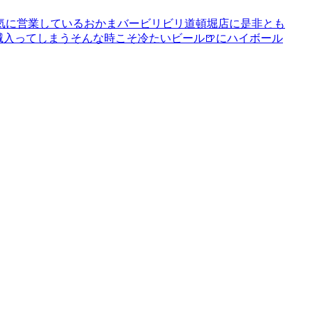
気に営業しているおかまバービリビリ道頓堀店に是非とも
滅入ってしまうそんな時こそ冷たいビール🍺にハイボール