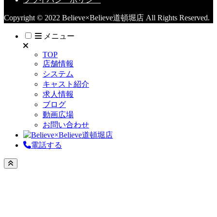
Copyright © 2022 Believe×Believe道頓堀店 All Rights Reserved.
メニュー
TOP
店舗情報
システム
キャスト紹介
求人情報
ブログ
動画広場
お問い合わせ
電話する