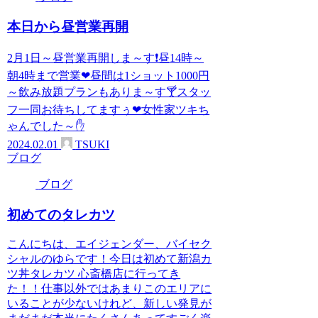
本日から昼営業再開
2月1日～昼営業再開しま～す❗昼14時～
朝4時まで営業❤昼間は1ショット1000円
～飲み放題プランもありま～す🍸スタッ
フ一同お待ちしてますぅ❤女性家ツキち
ゃんでした～✋
2024.02.01
TSUKI
ブログ
ブログ
初めてのタレカツ
こんにちは、エイジェンダー、バイセク
シャルのゆらです！今日は初めて新潟カ
ツ丼タレカツ 心斎橋店に行ってき
た！！仕事以外ではあまりこのエリアに
いることが少ないけれど、新しい発見が