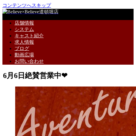
コンテンツへスキップ
店舗情報
システム
キャスト紹介
求人情報
ブログ
動画広場
お問い合わせ
6月6日絶賛営業中❤