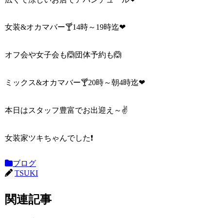
女装&オカマバー🍸14時～19時迄❤
オフ会や女子会も🙆団体予約も🙆
ミックス&オカマバー🍸20時～朝4時迄❤
本日はスタッフ豊富でお出迎え～✌
女装家ツキちゃんでした❗
ブログ
TSUKI
関連記事