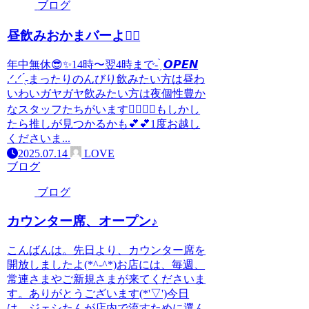
ブログ
昼飲みおかまバーよ❤️‍🔥
年中無休😎✨14時〜翌4時まで- ̗̀ 𝙊𝙋𝙀𝙉
.ᐟ‪.ᐟ‪ ̖́-‬まったりのんびり飲みたい方は昼わ
いわいガヤガヤ飲みたい方は夜個性豊か
なスタッフたちがいます🙋‍♀️🙋‍♂️もしかし
たら推しが見つかるかも︎💕︎︎💕︎1度お越し
くださいま...
2025.07.14
LOVE
ブログ
ブログ
カウンター席、オープン♪
こんばんは。先日より、カウンター席を
開放しましたよ(*^-^*)お店には、毎週、
常連さまやご新規さまが来てくださいま
す。ありがとうございます(*'▽')今日
は、ジェシたんが店内で流すために選ん