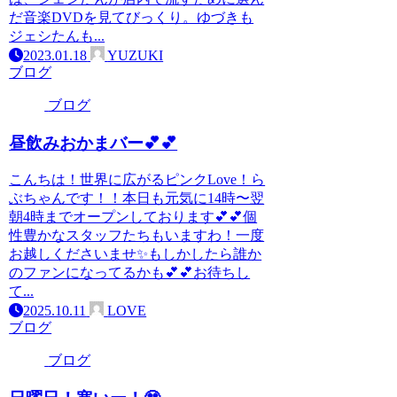
だ音楽DVDを見てびっくり。ゆづきも
ジェシたんも...
2023.01.18
YUZUKI
ブログ
ブログ
昼飲みおかまバー︎💕︎︎💕︎
こんちは！世界に広がるピンクLove！ら
ぶちゃんです！！本日も元気に14時〜翌
朝4時までオープンしております︎💕︎︎💕︎個
性豊かなスタッフたちもいますわ！一度
お越しくださいませ✨️もしかしたら誰か
のファンになってるかも︎💕︎︎💕︎お待ちし
て...
2025.10.11
LOVE
ブログ
ブログ