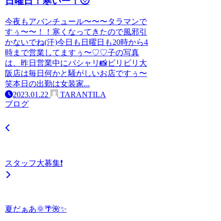
日曜日！寒いー！🥹
今夜もアバンチュール〜〜〜タラマンで
すぅ〜〜！！寒くなってきたので風邪引
かないでね(汗)今日も日曜日も20時から4
時まで営業してますぅ〜♡♡子の写真
は、昨日営業中にパシャリ📸ビリビリ大
阪店は毎日何かと騒がしいお店ですぅ〜
笑本日の出勤は女装家...
2023.01.22
TARANTILA
ブログ
スタッフ大募集❗
夏だぁあ🌞🌴🌺✨