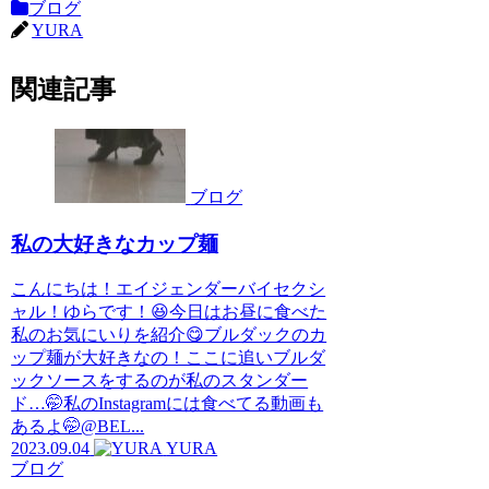
ブログ
YURA
関連記事
ブログ
私の大好きなカップ麺
こんにちは！エイジェンダーバイセクシ
ャル！ゆらです！😆今日はお昼に食べた
私のお気にいりを紹介😋ブルダックのカ
ップ麺が大好きなの！ここに追いブルダ
ックソースをするのが私のスタンダー
ド…🤭私のInstagramには食べてる動画も
あるよ🤭@BEL...
2023.09.04
YURA
ブログ