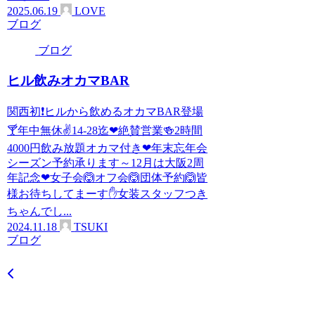
2025.06.19
LOVE
ブログ
ブログ
ヒル飲みオカマBAR
関西初❗ヒルから飲めるオカマBAR登場
🍸年中無休✌14-28迄❤絶賛営業🍻2時間
4000円飲み放題オカマ付き❤年末忘年会
シーズン予約承ります～12月は大阪2周
年記念❤女子会🙆オフ会🙆団体予約🙆皆
様お待ちしてまーす✋女装スタッフつき
ちゃんでし...
2024.11.18
TSUKI
ブログ