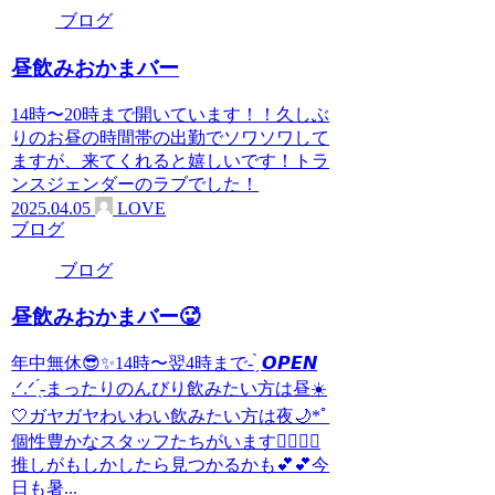
ブログ
昼飲みおかまバー
14時〜20時まで開いています！！久しぶ
りのお昼の時間帯の出勤でソワソワして
ますが、来てくれると嬉しいです！トラ
ンスジェンダーのラブでした！
2025.04.05
LOVE
ブログ
ブログ
昼飲みおかまバー🥵
年中無休😎✨14時〜翌4時まで- ̗̀ 𝙊𝙋𝙀𝙉
.ᐟ‪.ᐟ‪ ̖́-‬まったりのんびり飲みたい方は昼☀️
🤍ガヤガヤわいわい飲みたい方は夜🌙*ﾟ
個性豊かなスタッフたちがいます🙋‍♂️🙋‍♀️
推しがもしかしたら見つかるかも︎💕︎︎💕︎今
日も暑...