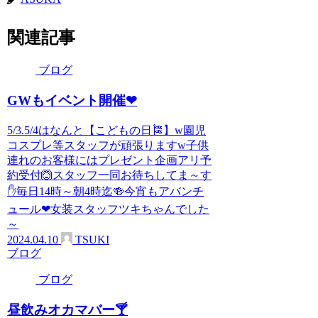
関連記事
ブログ
GWもイベント開催❤
5/3.5/4はなんと【こどもの日🎏】w園児
コスプレ等スタッフが頑張りますw子供
連れのお客様にはプレゼント企画アリ予
約受付🙆スタッフ一同お待ちしてま～す
✋毎日14時～朝4時迄🍻今宵もアバンチ
ュール❤女装スタッフツキちゃんでした
～
2024.04.10
TSUKI
ブログ
ブログ
昼飲みオカマバー🍸