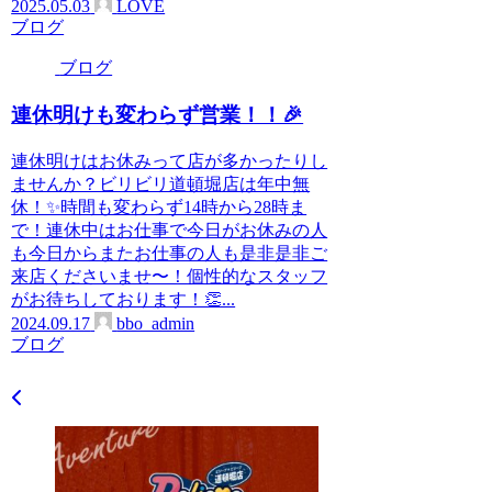
2025.05.03
LOVE
ブログ
ブログ
連休明けも変わらず営業！！🎉
連休明けはお休みって店が多かったりし
ませんか？ビリビリ道頓堀店は年中無
休！✨時間も変わらず14時から28時ま
で！連休中はお仕事で今日がお休みの人
も今日からまたお仕事の人も是非是非ご
来店くださいませ〜！個性的なスタッフ
がお待ちしております！👏...
2024.09.17
bbo_admin
ブログ