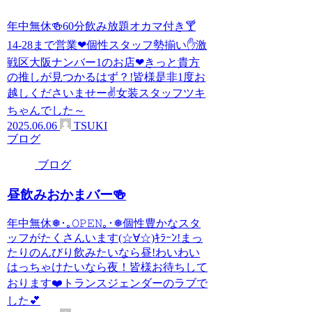
年中無休🍻60分飲み放題オカマ付き🍸
14-28まで営業❤個性スタッフ勢揃い✋激
戦区大阪ナンバー1のお店❤きっと貴方
の推しが見つかるはず？!皆様是非1度お
越しくださいませー✌女装スタッフツキ
ちゃんでした～
2025.06.06
TSUKI
ブログ
ブログ
昼飲みおかまバー🍻
年中無休❅･｡𝙾𝙿𝙴𝙽｡･❅個性豊かなスタ
ッフがたくさんいます(☆∀☆)ｷﾗｰﾝ!まっ
たりのんびり飲みたいなら昼!わいわい
はっちゃけたいなら夜！皆様お待ちして
おります❤️トランスジェンダーのラブで
した💕