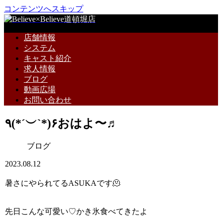
コンテンツへスキップ
店舗情報
システム
キャスト紹介
求人情報
ブログ
動画広場
お問い合わせ
٩(*´︶`*)۶おはよ〜♬
ブログ
2023.08.12
暑さにやられてるASUKAです🫠
先日こんな可愛い♡かき氷食べてきたよ