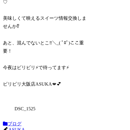
♡
美味しくて映えるスイーツ情報交換しま
せんか⁉️
あと、混んでないとこ‼️＼_( ﾟﾛﾟ)ここ重
要！
今夜はビリビリ⚡️で待ってます⚡️
ビリビリ大阪店ASUKA💋💕
DSC_1525
ブログ
ASUKA