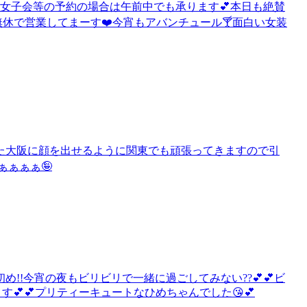
や女子会等の予約の場合は午前中でも承ります💕本日も絶賛
中無休で営業してまーす❤️今宵もアバンチュール🍸️面白い女装
た大阪に顔を出せるように関東でも頑張ってきますので引
ぁぁぁぁ🤪
!!今宵の夜もビリビリで一緒に過ごしてみない??💕💕ビ
す💕💕プリティーキュートなひめちゃんでした😘💕