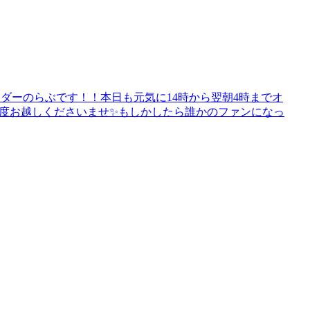
ェンダーのらぶです！！本日も元気に14時から翌朝4時までオ
1度お越しくださいませ✨️もしかしたら誰かのファンになっ