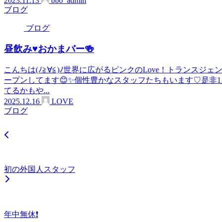
2023.11.13
bbo_admin
ブログ
ブログ
昼飲み♥️おかまバー🍻
こんちは(ﾉ≧∀≦)ﾉ世界に広がるピンクのLove！トランスジ
ープンしてます😊✨個性豊かなスタッフたちもいます♡是非
てるかもや...
2025.12.16
LOVE
ブログ
初の外国人スタッフ
年中無休❗