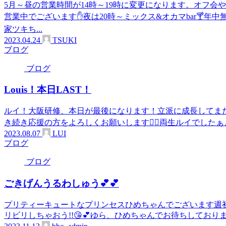
5月～昼の営業時間が14時～19時に変更になります。オフ会
営業中でございます✋夜は20時～ミックス&オカマbar🍸️年
家ツキち...
2023.04.24
TSUKI
ブログ
ブログ
Louis！本日LAST！
ルイ！大阪研修、本日が最後になります！立派に成長してま
き続き応援の方をよろしくお願いします🙇‍♂️両生ルイでしたぁ
2023.08.07
LUI
ブログ
ブログ
ごきげんうるわしゅう💕💕
プリティーキュートなプリンセスひめちゃんでございます週初め
リビリしちゃおう!!😘💕ゆら、ひめちゃんでお待ちしておりま