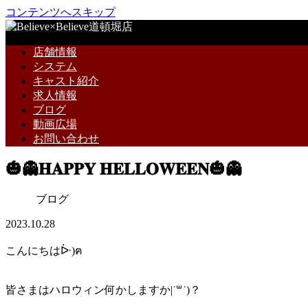
コンテンツへスキップ
店舗情報
システム
キャスト紹介
求人情報
ブログ
動画広場
お問い合わせ
🎃👻𝐇𝐀𝐏𝐏𝐘 𝐇𝐄𝐋𝐋𝐎𝐖𝐄𝐄𝐍🎃👻
ブログ
2023.10.28
こんにちはᐕ)ฅ
皆さまはハロウィン何かしますか|˙꒳˙)？