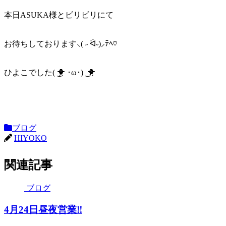
本日ASUKA様とビリビリにて
お待ちしております‪⸜(‪ ˶ ᐛ˶)‪⸝ﾃﾍ♡
ひよこでした( ͜🐥 ･ω･) ͜ 🐥
ブログ
HIYOKO
関連記事
ブログ
4月24日昼夜営業‼️