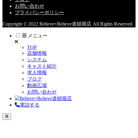
お問い合わせ
プライバシーポリシー
Copyright © 2022 Believe×Believe道頓堀店 All Rights Reserved.
メニュー
TOP
店舗情報
システム
キャスト紹介
求人情報
ブログ
動画広場
お問い合わせ
電話する