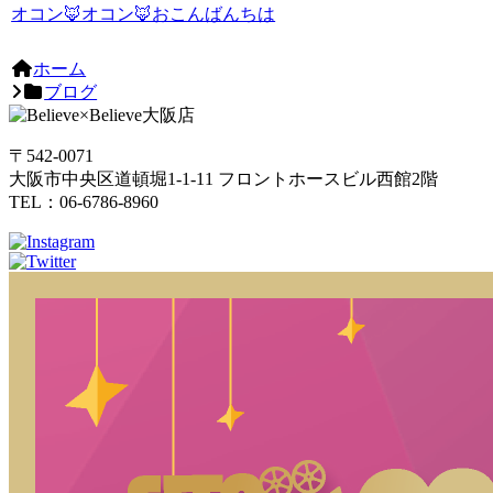
オコン🦊オコン🦊おこんばんちは
ホーム
ブログ
〒542-0071
大阪市中央区道頓堀1-1-11 フロントホースビル西館2階
TEL：06-6786-8960