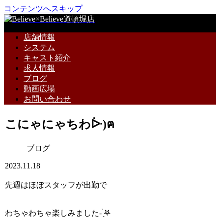
コンテンツへスキップ
店舗情報
システム
キャスト紹介
求人情報
ブログ
動画広場
お問い合わせ
こにゃにゃちわᐕ)ฅ
ブログ
2023.11.18
先週はほぼスタッフが出勤で
わちゃわちゃ楽しみました- ̗̀‎𖤐