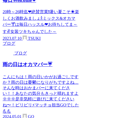
毎日Welcome❤
20時～26時迄❤絶賛営業❗暑い夏こそ☀楽
しくお酒飲みましょ🍾ミックス&オカマ
バー🍸は毎日ハッスル❤お待ちしてま～
す✌女装ツキちゃんでした～
2023.07.10
TSUKI
ブログ
ブログ
雨の日はオカマバー☔
こんにちは！雨の日いかがお過ごしです
か？雨の日は憂鬱になりがちですよね…
そんな時はおかまバーに来てくださ
い！！あなたの気分もきっと晴れますよ
🌞🌞🌞是非気軽に遊びに来てください
ね〜！ビリビリ⚡️マッチョ担当GOでした
💪💪
2024.05.01
GO