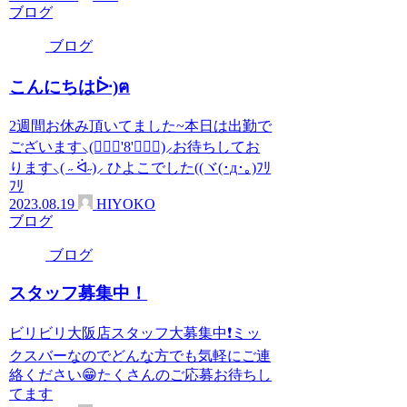
ブログ
ブログ
こんにちはᐕ)ฅ
2週間お休み頂いてました~本日は出勤で
ございます⸜(๑⃙⃘'8'๑⃙⃘)⸝お待ちしてお
ります‪⸜(‪ ˶ ᐛ˶)‪⸝ ひよこでした((ヾ(･д･｡)ﾌﾘ
ﾌﾘ
2023.08.19
HIYOKO
ブログ
ブログ
スタッフ募集中！
ビリビリ大阪店スタッフ大募集中❗ミッ
クスバーなのでどんな方でも気軽にご連
絡ください😁たくさんのご応募お待ちし
てます