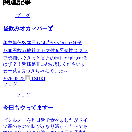
関連記事
ブログ
昼飲みオカマバー🍸
年中無休🍻本日も14時からOpen⚡60分
3300円飲み放題オカマ付き🍸個性スタッ
フ勢揃い🍻きっと貴方の推しが見つかる
はず？！皆様是非1度お越しくださいま
せー✌店長つきちゃんでした～
2026.06.26
TSUKI
ブログ
ブログ
今日もやってますー
ピクルス！を昨日皆で食べましたがドイ
ツ産のもので味がかなり濃かった〜でも