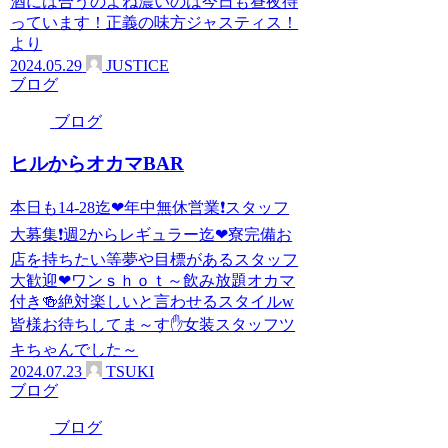
酒には合うのよね濃いのは今日も昼夜待
っています！正義の味方ジャスティス！
より
2024.05.29
JUSTICE
ブログ
ブログ
ヒルからオカマBAR
本日も14-28迄❤年中無休営業❗スタッフ
大募集❗週2からレギュラー迄❤寮完備お
店を持ちたい等夢や目標があるスタッフ
大歓迎❤ワンｓｈｏｔ～飲み放題オカマ
付き🍻絶対楽しいと言わせるスタイルw
皆様お待ちしてま～す✋女装スタッフツ
キちゃんでした～
2024.07.23
TSUKI
ブログ
ブログ