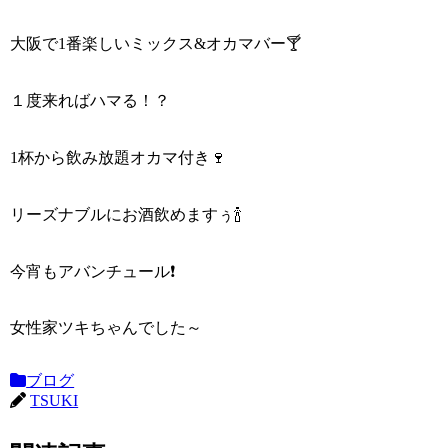
大阪で1番楽しいミックス&オカマバー🍸
１度来ればハマる！？
1杯から飲み放題オカマ付き🍷
リーズナブルにお酒飲めますぅ🍾
今宵もアバンチュール❗
女性家ツキちゃんでした～
ブログ
TSUKI