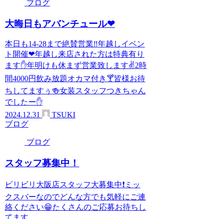
ブログ
大晦日もアバンチュール❤
本日も14-28まで絶賛営業‼️年越しイベン
ト開催❤年越し来店された方は特典有り
ます✋年明けも休まず営業致します✌2時
間4000円飲み放題オカマ付き🍸皆様お待
ちしてますぅ🍻女装スタッフつきちゃん
でしたー✋
2024.12.31
TSUKI
ブログ
ブログ
スタッフ募集中！
ビリビリ大阪店スタッフ大募集中❗ミッ
クスバーなのでどんな方でも気軽にご連
絡ください😁たくさんのご応募お待ちし
てます