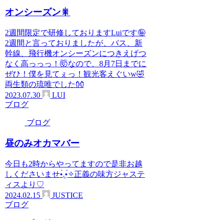
オンシーズン🎇
2週間限定で研修しておりますLuiです🤪
2週間と言っておりましたが、バス、新
幹線、飛行機オンシーズンにつきえげつ
なく高っっっ！🤯なので、8月7日までに
ぜひ！僕を見てぇっ！観光客えぐいw🤣
両生類の琉唯でした👐
2023.07.30
LUI
ブログ
ブログ
昼のみオカマバー
今日も2時からやってますので是非お越
しくださいませ•̀.̫•́✧正義の味方ジャステ
ィスより♡
2024.02.15
JUSTICE
ブログ