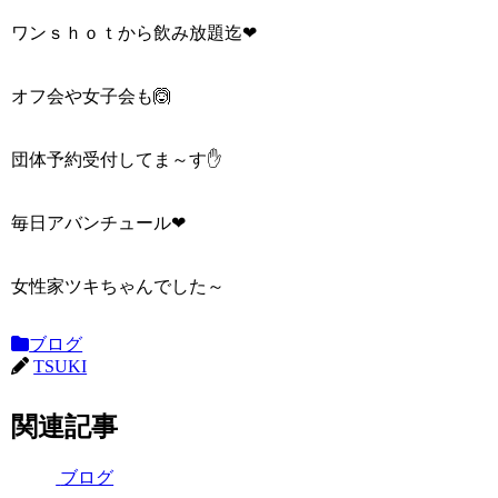
ワンｓｈｏｔから飲み放題迄❤
オフ会や女子会も🙆
団体予約受付してま～す✋
毎日アバンチュール❤
女性家ツキちゃんでした～
ブログ
TSUKI
関連記事
ブログ