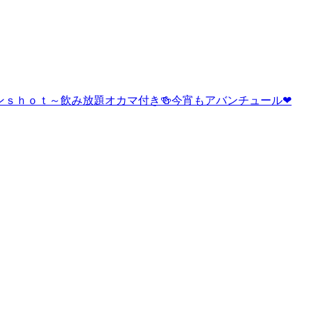
業❗ワンｓｈｏｔ～飲み放題オカマ付き🍻今宵もアバンチュール❤