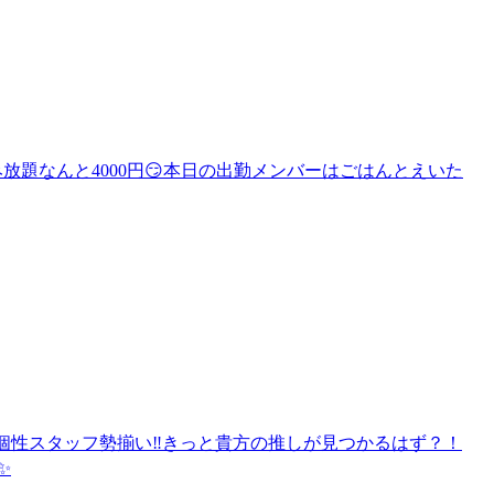
す❗飲み放題なんと4000円😏本日の出勤メンバーはごはんとえいた
き🍻個性スタッフ勢揃い‼️きっと貴方の推しが見つかるはず？！
✨