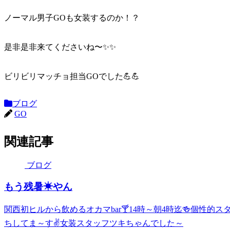
ノーマル男子GOも女装するのか！？
是非是非来てくださいね〜✨✨
ビリビリマッチョ担当GOでした💪💪
ブログ
GO
関連記事
ブログ
もう残暑☀やん
関西初ヒルから飲めるオカマbar🍸14時～朝4時迄🍻個性
ちしてま～す✌女装スタッフツキちゃんでした～