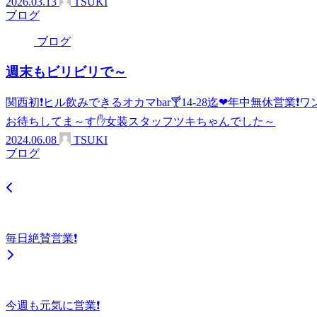
2026.03.13
TSUKI
ブログ
ブログ
週末もビリビリで～
関西初❗ヒル飲みできるオカマbar🍸14-28迄❤年中無休営
お待ちしてま～す✋女装スタッフツキちゃんでした～
2024.06.08
TSUKI
ブログ
毎日絶賛営業❗
今週も元気に営業❗