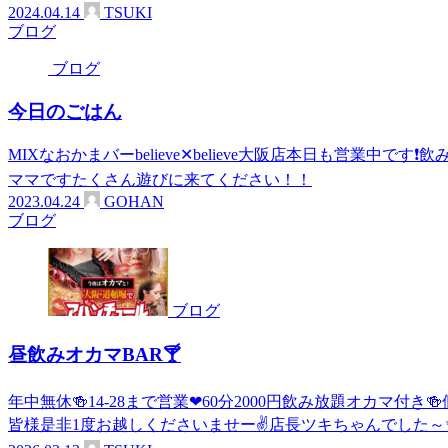
2024.04.14
TSUKI
ブログ
ブログ
今日のごはん
MIXなおかまバーbelieve✕believe大阪店本日も営業中で
ママですたくさん遊びに来てください！！
2023.04.24
GOHAN
ブログ
ブログ
昼飲みオカマBAR🍸
年中無休🍻14-28まで営業❤60分2000円飲み放題オカマ付
皆様是非1度お越しくださいませー✌店長ツキちゃんでした～