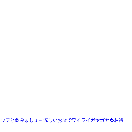
的スタッフと飲みましょ～涼しいお店でワイワイガヤガヤ🍻お待