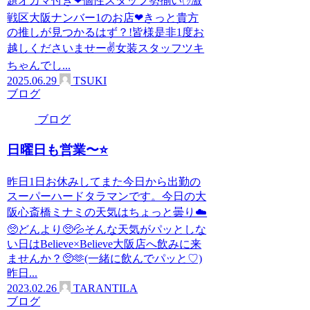
題オカマ付き❤個性スタッフ勢揃い✋激
戦区大阪ナンバー1のお店❤きっと貴方
の推しが見つかるはず？!皆様是非1度お
越しくださいませー✌女装スタッフツキ
ちゃんでし...
2025.06.29
TSUKI
ブログ
ブログ
日曜日も営業〜⭐️
昨日1日お休みしてまた今日から出勤の
スーパーハードタラマンです。今日の大
阪心斎橋ミナミの天気はちょっと曇り☁️
🥺どんより🥺💦そんな天気がパッとしな
い日はBelieve×Believe大阪店へ飲みに来
ませんか？🥺🫶(一緒に飲んでパッと♡)
昨日...
2023.02.26
TARANTILA
ブログ