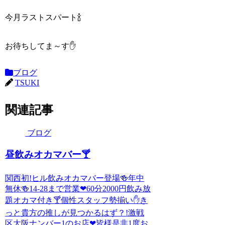
今月ラストスパート🍾
お待ちしてま～す✋
ブログ
TSUKI
関連記事
ブログ
昼飲みオカマバー🍸
関西初!ヒル飲みオカマバー登場🍻年中
無休🍻14-28まで営業❤60分2000円飲み放
題オカマ付き🍸個性スタッフ勢揃い✋き
っと貴方の推しが見つかるはず？!激戦
区大阪ナンバー1のお店❤皆様是非1度お