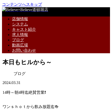
コンテンツへスキップ
店舗情報
システム
キャスト紹介
求人情報
ブログ
動画広場
お問い合わせ
本日もヒルから～
ブログ
2024.03.31
14時～朝4時迄絶賛営業❗
ワンｓｈｏｔから飲み放題迄🍻