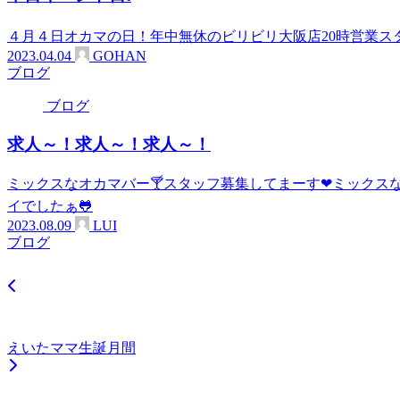
４月４日オカマの日！年中無休のビリビリ大阪店20時営業スタ
2023.04.04
GOHAN
ブログ
ブログ
求人～！求人～！求人～！
ミックスなオカマバー🍸スタッフ募集してまーす❤ミックス
イでしたぁ🐸
2023.08.09
LUI
ブログ
えいたママ生誕月間