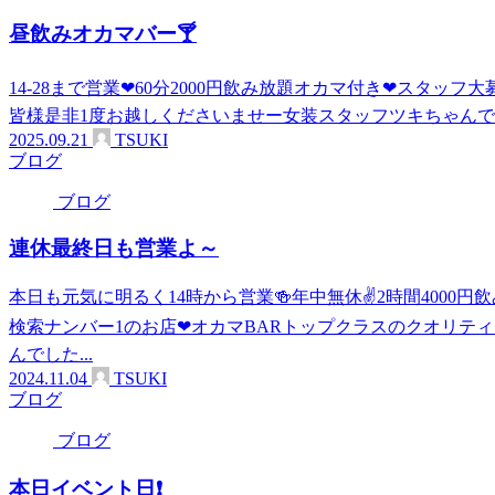
昼飲みオカマバー🍸
14-28まで営業❤60分2000円飲み放題オカマ付き❤スタッフ
皆様是非1度お越しくださいませー女装スタッフツキちゃん
2025.09.21
TSUKI
ブログ
ブログ
連休最終日も営業よ～
本日も元気に明るく14時から営業🍻年中無休✌2時間4000円飲
検索ナンバー1のお店❤オカマBARトップクラスのクオリテ
んでした...
2024.11.04
TSUKI
ブログ
ブログ
本日イベント日❗