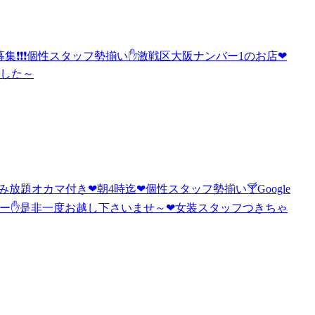
大募集❗❗❗個性スタッフ勢揃い✋激戦区大阪ナンバー1のお店❤
でした～
み放題オカマ付き❤朝4時迄❤個性スタッフ勢揃い🍸Google
ィー✋是非一度お越し下さいませ～❤女装スタッフつきちゃ