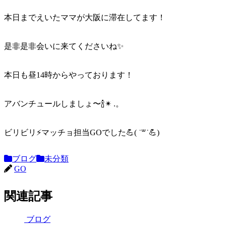
本日までえいたママが大阪に滞在してます！
是非是非会いに来てくださいね✨️
本日も昼14時からやっております！
アバンチュールしましょ〜🍾✴︎ .。
ビリビリ⚡️マッチョ担当GOでした💪( ˙꒳​˙💪)
ブログ
未分類
GO
関連記事
ブログ