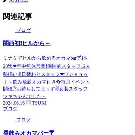
JUSTICE
関連記事
ブログ
関西初❗ヒルから～
ミナミでヒルから飲めるオカマbar🍸14-
28迄❤年中無休営業❗個性的スタッフ12人
勢揃い✌日替わりスタッフ❤ワンｓｈｏ
ｔ～飲み放題オカマ付き🍻毎月イベント
開催✋お待ちしてま～す✌女装スタッフ
ツキちゃんでした～
2024.06.16
TSUKI
ブログ
ブログ
昼飲みオカマバー🍸