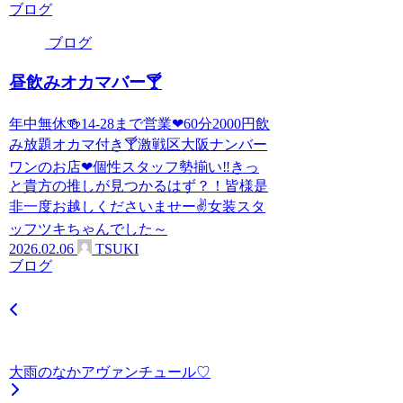
ブログ
ブログ
昼飲みオカマバー🍸
年中無休🍻14-28まで営業❤60分2000円飲
み放題オカマ付き🍸激戦区大阪ナンバー
ワンのお店❤個性スタッフ勢揃い‼️きっ
と貴方の推しが見つかるはず？！皆様是
非一度お越しくださいませー✌女装スタ
ッフツキちゃんでした～
2026.02.06
TSUKI
ブログ
大雨のなかアヴァンチュール♡