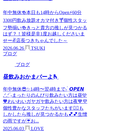
年中無休🍻本日も14時からOpen⚡60分
3300円飲み放題オカマ付き🍸個性スタッ
フ勢揃い🍻きっと貴方の推しが見つかる
はず？！皆様是非1度お越しくださいま
せー✌店長つきちゃんでした～
2026.06.26
TSUKI
ブログ
ブログ
昼飲みおかまバーよ🫰
年中無休😎✨14時〜翌4時まで- ̗̀ 𝙊𝙋𝙀𝙉
.ᐟ‪.ᐟ‪ ̖́-‬まったりのんびり飲みたい方は昼🩵
🧡わいわいガヤガヤ飲みたい方は夜💙💜
個性豊かなスタッフたちがいます🙋‍♀️も
しかしたら推しが見つかるかも︎💕︎︎💕︎生憎
の雨ですが☔️お...
2025.06.03
LOVE