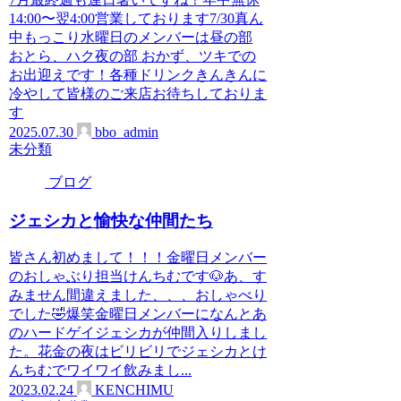
14:00〜翌4:00営業しております7/30真ん
中もっこり水曜日のメンバーは昼の部
おとら、ハク夜の部 おかず、ツキでの
お出迎えです！各種ドリンクきんきんに
冷やして皆様のご来店お待ちしておりま
す
2025.07.30
bbo_admin
未分類
ブログ
ジェシカと愉快な仲間たち
皆さん初めまして！！！金曜日メンバー
のおしゃぶり担当けんちむです🐶あ、す
みません間違えました、、、おしゃべり
でした🤣爆笑金曜日メンバーになんとあ
のハードゲイジェシカが仲間入りしまし
た。花金の夜はビリビリでジェシカとけ
んちむでワイワイ飲みまし...
2023.02.24
KENCHIMU