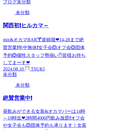
ブログ
未分類
未分類
関西初❗ヒルカマ～
mix&オカマBAR🍸道頓堀❤14-28まで絶
賛営業❗年中無休❗女子会🙆オフ会🙆団体
予約🙆個性スタッフ勢揃い✋皆様お待ち
してまーす❤
2024.08.10
TSUKI
未分類
未分類
絶賛営業中❗
昼飲みができる女装&オカマバーは14時
～19時迄❤2時間4000円飲み放題❗オフ会
や女子会も🙆団体予約も承ります！女装