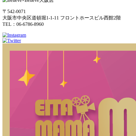
〒542-0071
大阪市中央区道頓堀1-1-11 フロントホースビル西館2階
TEL：06-6786-8960