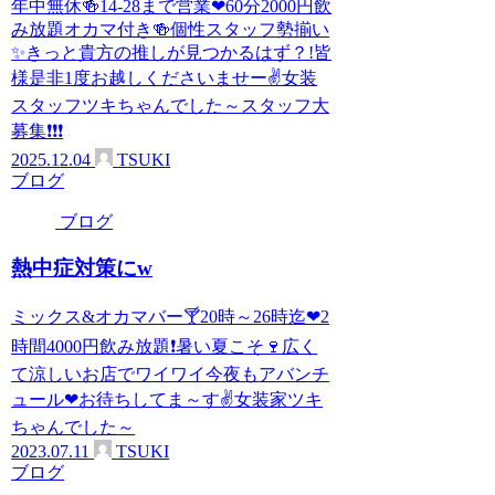
年中無休🍻14-28まで営業❤60分2000円飲
み放題オカマ付き🍻個性スタッフ勢揃い
✨きっと貴方の推しが見つかるはず？!皆
様是非1度お越しくださいませー✌女装
スタッフツキちゃんでした～スタッフ大
募集❗❗❗
2025.12.04
TSUKI
ブログ
ブログ
熱中症対策にw
ミックス&オカマバー🍸20時～26時迄❤2
時間4000円飲み放題❗暑い夏こそ🍷広く
て涼しいお店でワイワイ今夜もアバンチ
ュール❤お待ちしてま～す✌女装家ツキ
ちゃんでした～
2023.07.11
TSUKI
ブログ