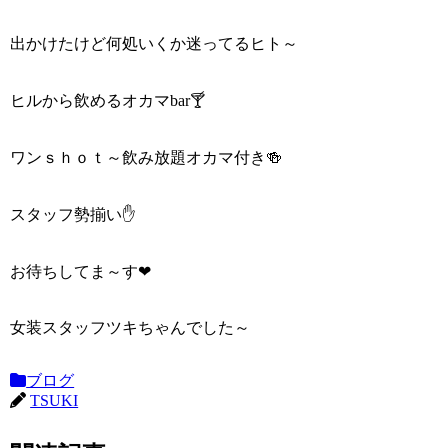
出かけたけど何処いくか迷ってるヒト～
ヒルから飲めるオカマbar🍸
ワンｓｈｏｔ～飲み放題オカマ付き🍻
スタッフ勢揃い✋
お待ちしてま～す❤
女装スタッフツキちゃんでした～
ブログ
TSUKI