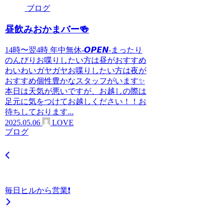
ブログ
昼飲みおかまバー🍻
14時〜翌4時 年中無休-𝙊𝙋𝙀𝙉-まったり
のんびりお喋りしたい方は昼がおすすめ
わいわいガヤガヤお喋りしたい方は夜が
おすすめ個性豊かなスタッフがいます✨
本日は天気が悪いですが、お越しの際は
足元に気をつけてお越しください！！お
待ちしております...
2025.05.06
LOVE
ブログ
毎日ヒルから営業❗