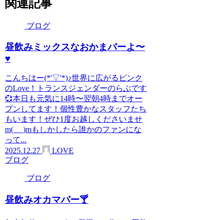
関連記事
ブログ
昼飲みミックスなおかまバーよ〜
♥️
こんちはー(*'▽'*)♪世界に広がるピンク
のLove！トランスジェンダーのらぶです
💞本日も元気に14時〜翌朝4時までオー
プンしてます！個性豊かなスタッフたち
もいます！ぜひ1度お越しくださいませ
m(_ _)mもしかしたら誰かのファンにな
って...
2025.12.27
LOVE
ブログ
ブログ
昼飲みオカマバー🍸