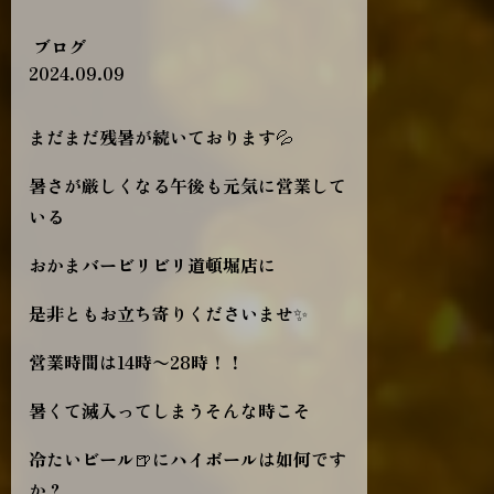
ブログ
2024.09.09
まだまだ残暑が続いております💦
暑さが厳しくなる午後も元気に営業して
いる
おかまバービリビリ道頓堀店に
是非ともお立ち寄りくださいませ✨
営業時間は14時〜28時！！
暑くて滅入ってしまうそんな時こそ
冷たいビール🍺にハイボールは如何です
か？