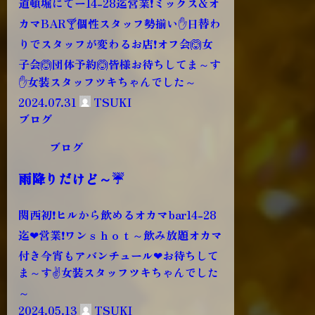
道頓堀にてー14-28迄営業❗ミックス&オ
カマBAR🍸個性スタッフ勢揃い✋日替わ
りでスタッフが変わるお店❗オフ会🙆女
子会🙆団体予約🙆皆様お待ちしてま～す
✋女装スタッフツキちゃんでした～
2024.07.31
TSUKI
ブログ
ブログ
雨降りだけど～☔
関西初❗ヒルから飲めるオカマbar14-28
迄❤営業❗ワンｓｈｏｔ～飲み放題オカマ
付き今宵もアバンチュール❤お待ちして
ま～す✌女装スタッフツキちゃんでした
～
2024.05.13
TSUKI