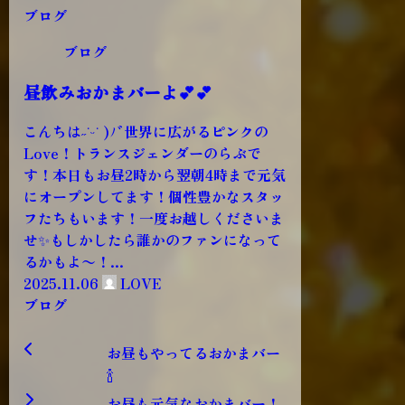
ブログ
ブログ
昼飲みおかまバーよ︎💕︎︎💕︎
こんちは˶˙ᵕ˙ )ﾉﾞ世界に広がるピンクの
Love！トランスジェンダーのらぶで
す！本日もお昼2時から翌朝4時まで元気
にオープンしてます！個性豊かなスタッ
フたちもいます！一度お越しくださいま
せ✨️もしかしたら誰かのファンになって
るかもよ〜！...
2025.11.06
LOVE
ブログ
お昼もやってるおかまバー
🍾
お昼も元気なおかまバー！