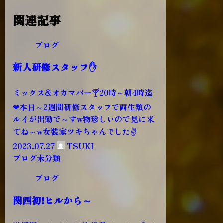
関連記事
ブログ
新人研修スタッフ✋
ミックス&オカマバー🍸20時～朝4時迄
❤本日～2週間研修スタッフで両生類の
ルイが出勤で～すw物珍しいので見に来
てね～w女装家ツキちゃんでした✌
2023.07.27
TSUKI
ブログ
未分類
ブログ
関西初❗ヒルから～