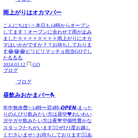
雨上がりはオカマバー
こんにちは✨✨本日も14時からオープン
してます！オープンに合わせて雨が止み
ました🔆🔅🔅🔅🔆🔅🔅🔅雨上がりにオカ
マはいかがですか？？お待ちしておりま
す😂😂😂ビリビリマッチョ担当GOでし
た💪💪💪
2024.03.12
GO
ブログ
ブログ
昼飲みおかまバー🫰
年中無休😎✨14時〜翌4時-𝙊𝙋𝙀𝙉-まった
りのんびり飲みたい方は昼🩵🧡わいわい
ガヤガヤ飲みたい方は夜💙💜個性豊かな
スタッフたちがいます🙋‍♀️ぜひ1度お越し
くださいませ✨️お待ちしております🙇‍♀️あ