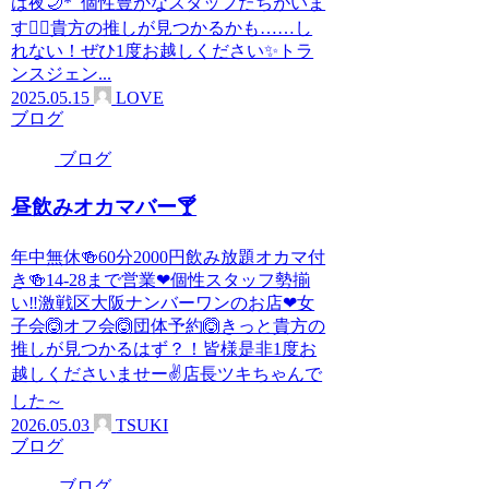
は夜🌙*ﾟ個性豊かなスタッフたちがいま
す🙋‍♀️貴方の推しが見つかるかも……し
れない！ぜひ1度お越しください✨トラ
ンスジェン...
2025.05.15
LOVE
ブログ
ブログ
昼飲みオカマバー🍸
年中無休🍻60分2000円飲み放題オカマ付
き🍻14-28まで営業❤個性スタッフ勢揃
い‼️激戦区大阪ナンバーワンのお店❤女
子会🙆オフ会🙆団体予約🙆きっと貴方の
推しが見つかるはず？！皆様是非1度お
越しくださいませー✌店長ツキちゃんで
した～
2026.05.03
TSUKI
ブログ
ブログ