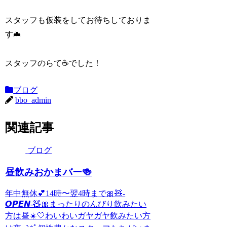
スタッフも仮装をしてお待ちしておりま
す🦇
スタッフのらて☕でした！
ブログ
bbo_admin
関連記事
ブログ
昼飲みおかまバー🍻
年中無休︎💕︎︎14時〜翌4時まで🎀🧸-
𝙊𝙋𝙀𝙉-🧸🎀まったりのんびり飲みたい
方は昼☀️🤍わいわいガヤガヤ飲みたい方