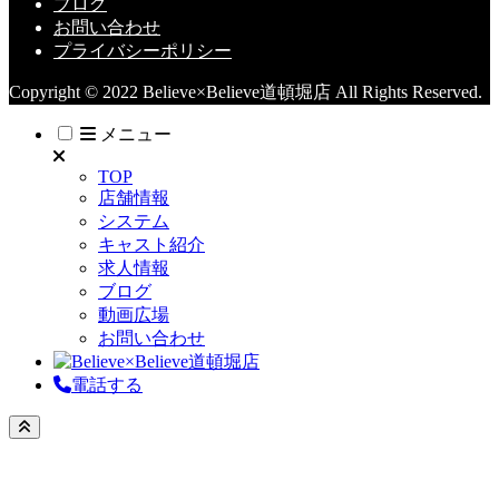
ブログ
お問い合わせ
プライバシーポリシー
Copyright © 2022 Believe×Believe道頓堀店 All Rights Reserved.
メニュー
TOP
店舗情報
システム
キャスト紹介
求人情報
ブログ
動画広場
お問い合わせ
電話する