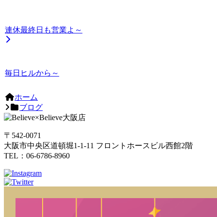
連休最終日も営業よ～
毎日ヒルから～
ホーム
ブログ
〒542-0071
大阪市中央区道頓堀1-1-11 フロントホースビル西館2階
TEL：06-6786-8960