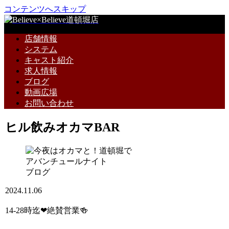
コンテンツへスキップ
店舗情報
システム
キャスト紹介
求人情報
ブログ
動画広場
お問い合わせ
ヒル飲みオカマBAR
ブログ
2024.11.06
14-28時迄❤絶賛営業🍻