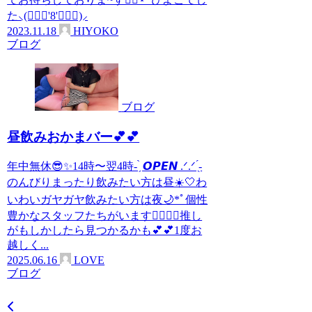
た⸜(๑⃙⃘'8'๑⃙⃘)⸝
2023.11.18
HIYOKO
ブログ
ブログ
昼飲みおかまバー︎💕︎︎💕︎
年中無休😎✨14時〜翌4時- ̗̀ 𝙊𝙋𝙀𝙉 .ᐟ‪.ᐟ‪ ̖́-‬
のんびりまったり飲みたい方は昼☀️🤍わ
いわいガヤガヤ飲みたい方は夜🌙*ﾟ個性
豊かなスタッフたちがいます🙋‍♂️🙋‍♀️推し
がもしかしたら見つかるかも︎💕︎︎💕︎1度お
越しく...
2025.06.16
LOVE
ブログ