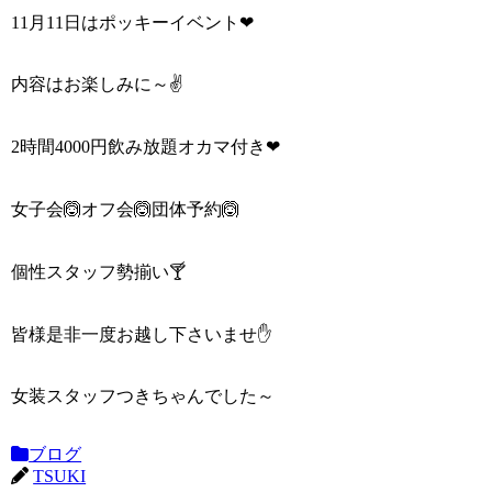
11月11日はポッキーイベント❤
内容はお楽しみに～✌
2時間4000円飲み放題オカマ付き❤
女子会🙆オフ会🙆団体予約🙆
個性スタッフ勢揃い🍸
皆様是非一度お越し下さいませ✋
女装スタッフつきちゃんでした～
ブログ
TSUKI