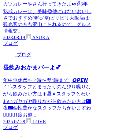
カツカレーやさん行ってきたよ🍛✌️3年
熟成カレーは、美味😋他にはないおいし
さでおすすめ(❁´ω`❁)ビリビリ大阪店は
観光客の方も沢山こられるので、グルメ
情報交...
2023.08.19
ASUKA
ブログ
ブログ
昼飲みおかまバーよ💕
年中無休😎✨14時〜翌4時まで- ̗̀ 𝙊𝙋𝙀𝙉
.ᐟ‪.ᐟ‪ ̖́-‬スタッフとまったりのんびり喋りな
がら飲みたい方は☀️昼☀️スタッフとわい
わいガヤガヤ喋りながら飲みたい方は🌃
夜🌃個性豊かなスタッフたちがいますわ
🙋‍♂️🙋‍♀️1度お越...
2025.07.28
LOVE
ブログ