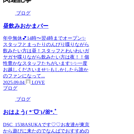
ブログ
昼飲みおかまバー
年中無休💕14時〜翌4時までオープン✨️
スタッフとまったりのんびり喋りながら
飲みたい方は昼！スタッフとわいわいガ
ヤガヤ喋りながら飲みたい方は夜！！個
性豊かなスタッフたちがいます✨️✨一度
お越しくださいませ✨️もしかしたら誰か
のファンになって...
2025.09.04
LOVE
ブログ
ブログ
おはよう( *ˊᗜˋ)ﾉꕤ*.ﾟ
DSC_1538ASUKAです♡♡お友達が東京
から遊びに来たのでなんばでおすすめの