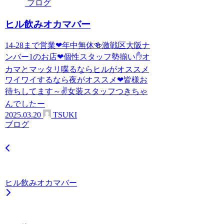
ブログ
ヒル飲みオカマバー
14-28まで営業❤年中無休🍻激戦区大阪ナ
ンバー1のお店❤個性スタッフ勢揃い✋オ
カマとマッタリ喋るならヒルがオススメ
ワイワイするなら夜がオススメ❤皆様お
待ちしてます～✌女装スタッフつきちゃ
んでしたー
2025.03.20
TSUKI
ブログ
ヒル飲みオカマバー