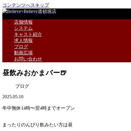
コンテンツへスキップ
店舗情報
システム
キャスト紹介
求人情報
ブログ
動画広場
お問い合わせ
昼飲みおかまバー🍺
ブログ
2025.05.10
年中無休14時〜翌4時までオープン
まったりのんびり飲みたい方は昼