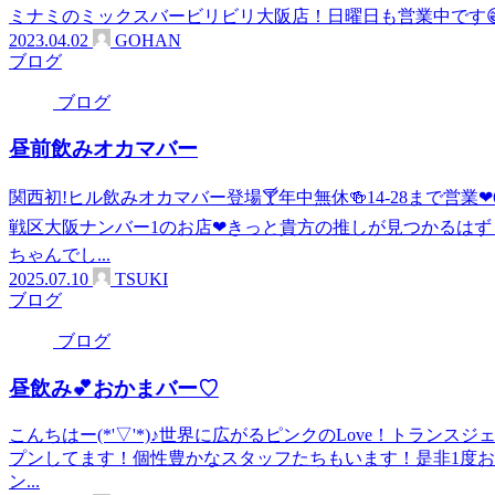
ミナミのミックスバービリビリ大阪店！日曜日も営業中です
2023.04.02
GOHAN
ブログ
ブログ
昼前飲みオカマバー
関西初!ヒル飲みオカマバー登場🍸年中無休🍻14-28まで営業
戦区大阪ナンバー1のお店❤きっと貴方の推しが見つかるはず
ちゃんでし...
2025.07.10
TSUKI
ブログ
ブログ
昼飲み︎💕︎︎おかまバー♡
こんちはー(*'▽'*)♪世界に広がるピンクのLove！トラン
プンしてます！個性豊かなスタッフたちもいます！是非1度お越しく
ン...