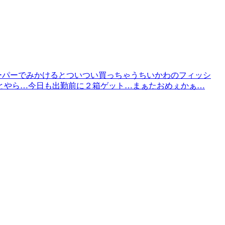
スーパーでみかけるとついつい買っちゃうちいかわのフィッシ
とやら…今日も出勤前に２箱ゲット…まぁたおめぇかぁ…