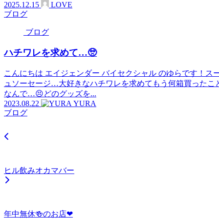
2025.12.15
LOVE
ブログ
ブログ
ハチワレを求めて…🥺
こんにちは エイジェンダー バイセクシャル のゆらです！
ュソーセージ…大好きなハチワレを求めてもう何箱買ったこ
なんで…😣どのグッズを...
2023.08.22
YURA
ブログ
ヒル飲みオカマバー
年中無休🍻のお店❤