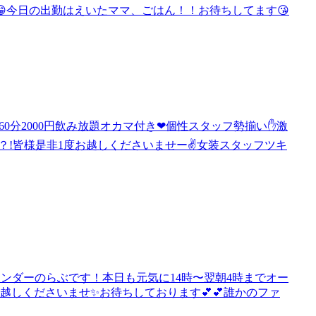
今日の出勤はえいたママ、ごはん！！お待ちしてます😘
❤60分2000円飲み放題オカマ付き❤個性スタッフ勢揃い✋激
？!皆様是非1度お越しくださいませー✌女装スタッフツキ
スジェンダーのらぶです！本日も元気に14時〜翌朝4時までオー
ださいませ✨️お待ちしております︎💕︎︎💕︎誰かのファ