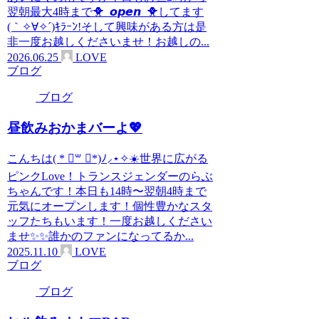
翌朝最大4時まで🐥_𝙤𝙥𝙚𝙣_🐥してます
(｀✧∀✧´)ｷﾗｰﾝ!そして興味がある方は是
非一度お越しくださいませ！お越しの...
2026.06.25
LOVE
ブログ
ブログ
昼飲みおかまバーよ💖
こんち︎は( * ॑꒳ ॑*)ﾉ⸝⋆✧☀️世界に広がる
ピンクLove！トランスジェンダーのらぶ
ちゃんです！本日も14時〜翌朝4時まで
元気にオープンします！個性豊かなスタ
ッフたちもいます！一度お越しください
ませ✨️✨️誰かのファンになってるか...
2025.11.10
LOVE
ブログ
ブログ