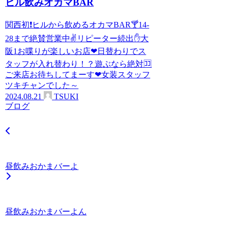
ヒル飲みオカマBAR
関西初❗ヒルから飲めるオカマBAR🍸14-
28まで絶賛営業中✌リピーター続出✋大
阪1お喋りが楽しいお店❤日替わりでス
タッフが入れ替わり！？遊ぶなら絶対🈁
ご来店お待ちしてまーす❤女装スタッフ
ツキチャンでした～
2024.08.21
TSUKI
ブログ
昼飲みおかまバーよ
昼飲みおかまバーよん