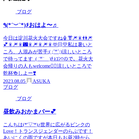
ブログ
٩(*´︶`*)۶おはよ〜♬
今日は淀川花火大会ですね🏮👘🎆🎇👫🎆
💕🎇🎆🎇🌃🎇🎆🎇🎆🎇🫶🏻💛私は暑いと
ころ、人混みが苦手:( ;´꒳`;)涼しいところ
で待ってます_( ˙꒳​˙ _ )ﾁｮｺﾝ♡ので、花火大
会帰りの人もwelcome🙋‍♀️涼しいところで
乾杯🍻しよー❣️
2023.08.05
ASUKA
ブログ
ブログ
昼飲みおかまバー💕
こんちは(*'▽'*)♪世界に広がるピンクの
Love！トランスジェンダーのらぶです！
あいにくの雨ですが本日もお昼2時から