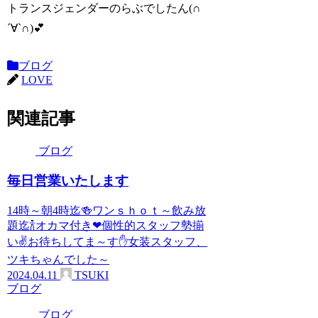
トランスジェンダーのらぶでしたん(∩
´∀`∩)💕
ブログ
LOVE
関連記事
ブログ
毎日営業いたします
14時～朝4時迄🍻ワンｓｈｏｔ～飲み放
題迄🍾オカマ付き❤個性的スタッフ勢揃
い✌お待ちしてま～す✋女装スタッフ、
ツキちゃんでした～
2024.04.11
TSUKI
ブログ
ブログ