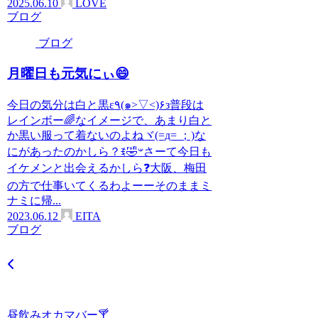
2025.06.10
LOVE
ブログ
ブログ
月曜日も元気にぃ😄
今日の気分は白と黒ε٩(๑>▽<)۶з普段は
レインボー🌈なイメージで、あまり白と
か黒い服って着ないのよねヾ(=д= ；)な
にがあったのかしら？ꉂ🤣𐤔さーて今日も
イケメンと出会えるかしら❓大阪、梅田
の方で仕事いてくるわよーーそのままミ
ナミに帰...
2023.06.12
EITA
ブログ
昼飲みオカマバー🍸