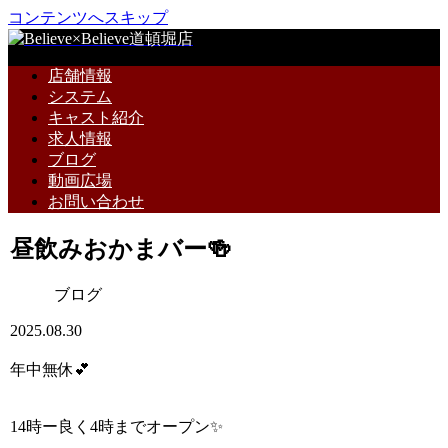
コンテンツへスキップ
店舗情報
システム
キャスト紹介
求人情報
ブログ
動画広場
お問い合わせ
昼飲みおかまバー🍻
ブログ
2025.08.30
年中無休💕
14時ー良く4時までオープン✨️