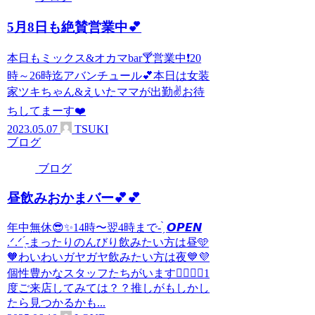
5月8日も絶賛営業中💕
本日もミックス&オカマbar🍸️営業中❗20
時～26時迄アバンチュール💕本日は女装
家ツキちゃん&えいたママが出勤✌️お待
ちしてまーす❤️
2023.05.07
TSUKI
ブログ
ブログ
昼飲みおかまバー︎💕︎︎💕︎
年中無休😎✨14時〜翌4時まで- ̗̀ 𝙊𝙋𝙀𝙉
.ᐟ‪.ᐟ‪ ̖́-‬まったりのんびり飲みたい方は昼🩵
🧡わいわいガヤガヤ飲みたい方は夜💙💜
個性豊かなスタッフたちがいます🙋‍♀️🙋‍♂️1
度ご来店してみては？？推しがもしかし
たら見つかるかも...