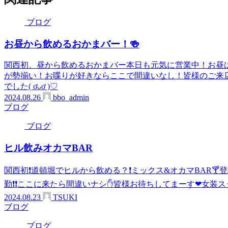
ブログ
お昼から飲めるおかまバー！🍻
関西初、昼から飲めるおかまバー本日も元気に営業中！お昼は
が勢揃い！お喋りが好きならここで間違いなし！皆様のご来
でした( ơᴗơ )♡
2024.08.26
bbo_admin
ブログ
ブログ
ヒル飲みオカマBAR
関西初❗道頓堀でヒルから飲める？❗ミックス&オカマBAR🍸登
勤❗❗ここに来たら間違いナシ✋皆様お待ちしてまーす❤女装
2024.08.23
TSUKI
ブログ
ブログ