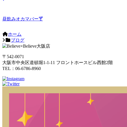
昼飲みオカマバー🍸
ホーム
ブログ
〒542-0071
大阪市中央区道頓堀1-1-11 フロントホースビル西館2階
TEL：06-6786-8960