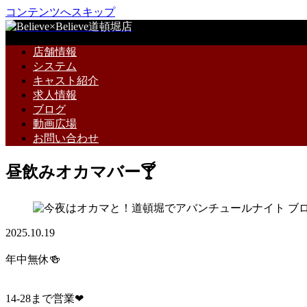
コンテンツへスキップ
店舗情報
システム
キャスト紹介
求人情報
ブログ
動画広場
お問い合わせ
昼飲みオカマバー🍸
ブ
2025.10.19
年中無休🍻
14-28まで営業❤