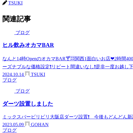
TSUKI
関連記事
ブログ
ヒル飲みオカマBAR
なんと14時OpenのオカマBAR🍸🈁関西1面白いお店❤2時
ーズナブルな価格設定❗リピート間違いなし❗是非一度お越し
2024.10.14
TSUKI
ブログ
ブログ
ダーツ設置しました
ミックスバービリビリ大阪店ダーツ設置❗ 今後もどんどん新
2023.05.09
GOHAN
ブログ