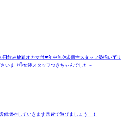
間4000円飲み放題オカマ付❤年中無休✌個性スタッフ勢揃い🍸リ
下さいませ✋女装スタッフつきちゃんでした～
設備増やしていきます😚皆で遊びましょう！！