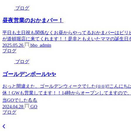
ブログ
昼夜営業のおかまバー！
平日も土日祝も関係なくお昼からやってるおかまバーはビリ
が道頓堀店に来てくれます！！是非ともえいたママの誕生日を
2025.05.26
bbo_admin
ブログ
ブログ
ゴールデンボール✨✨
おっと間違えた、ゴールデンウィークでした(⊙⊙)!!こんに
休！GWも営業してます！！14時からオープンしてますので、
当GOでした💪💪
2024.04.28
GO
ブログ