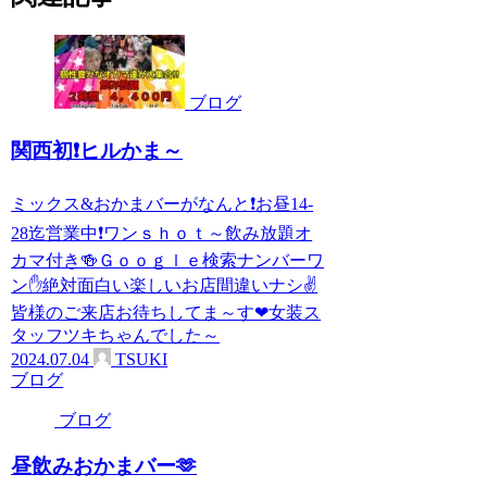
ブログ
関西初❗ヒルかま～
ミックス&おかまバーがなんと❗お昼14-
28迄営業中❗ワンｓｈｏｔ～飲み放題オ
カマ付き🍻Ｇｏｏｇｌｅ検索ナンバーワ
ン✋絶対面白い楽しいお店間違いナシ✌
皆様のご来店お待ちしてま～す❤女装ス
タッフツキちゃんでした～
2024.07.04
TSUKI
ブログ
ブログ
昼飲みおかまバー‪🫶