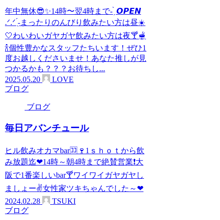
年中無休😎✨14時〜翌4時まで- ̗̀ 𝙊𝙋𝙀𝙉
.ᐟ‪.ᐟ‪ ̖́-‬まったりのんびり飲みたい方は昼☀️
🤍わいわいガヤガヤ飲みたい方は夜🍸🫕
🍾個性豊かなスタッフたちいます！ぜひ1
度お越しくださいませ！あなた推しが見
つかるかも？？？お待ちし...
2025.05.20
LOVE
ブログ
ブログ
毎日アバンチュール
ヒル飲みオカマbar🈁🍷1ｓｈｏｔから飲
み放題迄❤14時～朝4時まで絶賛営業❗大
阪で1番楽しいbar🍸ワイワイガヤガヤし
ましょー✌女性家ツキちゃんでした～❤
2024.02.28
TSUKI
ブログ