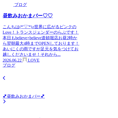
ブログ
昼飲みおかまバー♡♡
こんちは(*'▽'*)♪世界に広がるピンクの
Love！トランスジェンダーのらぶです！
本日もbelieve×believe道頓堀店お昼2時か
ら翌朝最大4時までOPENしております！
あいにくの雨ですが足元を気をつけてお
越しくださいませ！それから...
2026.06.22
LOVE
ブログ
︎💕︎︎昼飲みおかまバー︎💕︎︎