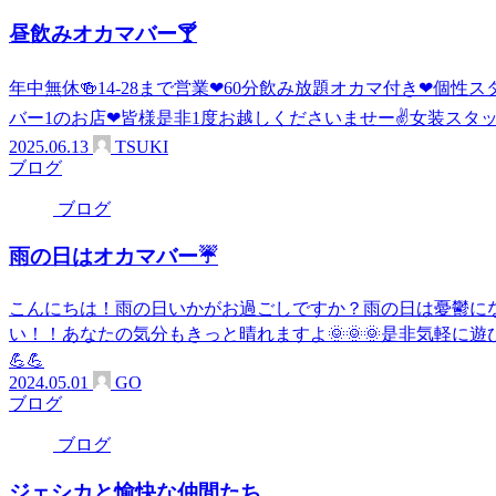
昼飲みオカマバー🍸
年中無休🍻14-28まで営業❤60分飲み放題オカマ付き❤個性
バー1のお店❤皆様是非1度お越しくださいませー✌女装スタ
2025.06.13
TSUKI
ブログ
ブログ
雨の日はオカマバー☔
こんにちは！雨の日いかがお過ごしですか？雨の日は憂鬱に
い！！あなたの気分もきっと晴れますよ🌞🌞🌞是非気軽に遊
💪💪
2024.05.01
GO
ブログ
ブログ
ジェシカと愉快な仲間たち