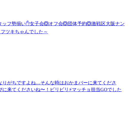
スタッフ勢揃い✋女子会🙆オフ会🙆団体予約🙆激戦区大阪ナン
ッフツキちゃんでした～
なりがちですよね…そんな時はおかまバーに来てくださ
びに来てくださいね〜！ビリビリ⚡️マッチョ担当GOでした