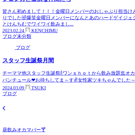
皆さん初めまして！！！金曜日メンバーのおしゃぶり担当けん
りでした🤣爆笑金曜日メンバーになんとあのハードゲイジェ
とけんちむでワイワイ飲みまし...
2023.02.24
KENCHIMU
ブログ
未分類
ブログ
スタッフ生誕祭月間
チーママ他スタッフ生誕祭🍾ワンｓｈｏｔから飲み放題迄オカ
バンチュール❤お待ちしてま～す✌女性家ツキちゃんでした
2024.03.09
TSUKI
ブログ
昼飲みオカマバー🍸