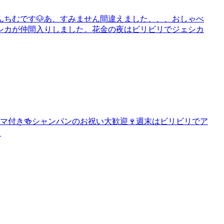
ちむです🐶あ、すみません間違えました、、、おしゃべ
シカが仲間入りしました。花金の夜はビリビリでジェシカ
マ付き🍻シャンパンのお祝い大歓迎🍷週末はビリビリでア
～