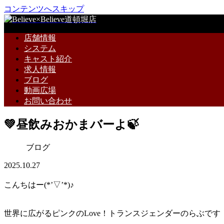
コンテンツへスキップ
店舗情報
システム
キャスト紹介
求人情報
ブログ
動画広場
お問い合わせ
💚昼飲みおかまバーよ🍃
ブログ
2025.10.27
こんちはー(*’▽’*)♪
世界に広がるピンクのLove！トランスジェンダーのらぶです