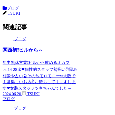
ブログ
TSUKI
関連記事
ブログ
関西初❗ヒルから～
年中無休営業❗ヒルから飲めるオカマ
bar14-28迄❤個性的スタッフ勢揃い✋悩み
相談や占い🔮その他モロモローw大阪で
１番楽しいお店✌お待ちしてま～すしま
す❤女装スタッフツキちゃんでした～
2024.06.20
TSUKI
ブログ
ブログ