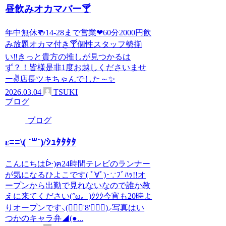
昼飲みオカマバー🍸
年中無休🍻14-28まで営業❤60分2000円飲
み放題オカマ付き🍸個性スタッフ勢揃
い‼️きっと貴方の推しが見つかるは
ず？！皆様是非1度お越しくださいませ
ー✌店長ツキちゃんでした～✨
2026.03.04
TSUKI
ブログ
ブログ
ε≡≡\( ˙꒳˙)/ｼｭﾀﾀﾀﾀ
こんにちはᐕ)ฅ24時間テレビのランナー
が気になるひよこです( ﾟ∀ﾟ)･∵ﾌﾞﾊｯ!!オ
ープンから出勤で見れないなので誰か教
えに来てください(°ω。)ｸｸｸ今宵も20時よ
りオープンです⸜(๑⃙⃘'8'๑⃙⃘)⸝写真はい
つかのキャラ弁◢(●...