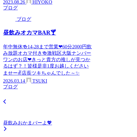
2023.08.26
HIYOKO
ブログ
ブログ
昼飲みオカマBAR🍸
年中無休🍻14-28まで営業❤60分2000円飲
み放題オカマ付き🍻激戦区大阪ナンバー
ワンのお店❤きっと貴方の推しが見つか
るはず？！皆様是非1度お越しください
ませー✌店長ツキちゃんでした～✨
2026.03.14
TSUKI
ブログ
昼飲みおかまバーよ💖