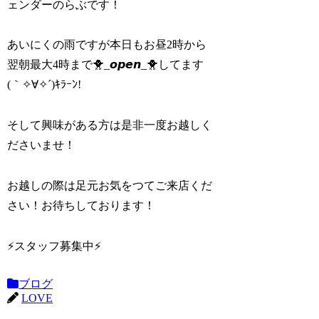
ェンダーのらぶです！
あいにくの雨ですが本日もお昼2時から
翌朝最大4時まで🐥_𝙤𝙥𝙚𝙣_🐥してます
(｀✧∀✧´)ｷﾗｰﾝ!
そして興味がある方は是非一度お越しく
ださいませ！
お越しの際は足元お気をつてご来店くだ
さい！お待ちしております！
⚡️スタッフ募集中⚡
ブログ
LOVE