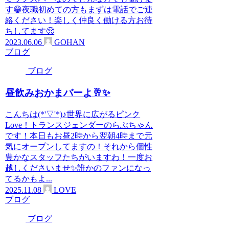
す😁夜職初めての方もまずは電話でご連
絡ください！楽しく仲良く働ける方お待
ちしてます🥺
2023.06.06
GOHAN
ブログ
ブログ
昼飲みおかまバーよ🥂✨
こんちは(*'▽'*)♪世界に広がるピンク
Love！トランスジェンダーのらぶちゃん
です！本日もお昼2時から翌朝4時まで元
気にオープンしてますの！それから個性
豊かなスタッフたちがいますわ！一度お
越しくださいませ✨️誰かのファンになっ
てるかもよ...
2025.11.08
LOVE
ブログ
ブログ