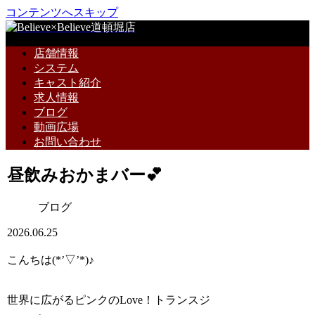
コンテンツへスキップ
店舗情報
システム
キャスト紹介
求人情報
ブログ
動画広場
お問い合わせ
昼飲みおかまバー💕
ブログ
2026.06.25
こんちは(*’▽’*)♪
世界に広がるピンクのLove！トランスジ