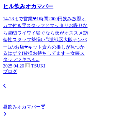
ヒル飲みオカマバー
14-28まで営業❤1時間2000円飲み放題オ
カマ付き🍸スタッフとマッタリお喋りな
ら昼🙆ワイワイ騒ぐなら夜がオススメ🙆
個性スタッフ勢揃い✋激戦区大阪ナンバ
ー1のお店❤キット貴方の推しが見つか
るはず？!皆様お待ちしてます～女装ス
タッフツキちゃ...
2025.04.20
TSUKI
ブログ
昼飲みオカマバー🍸