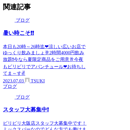
関連記事
ブログ
暑い時こそ❗❗
本日も20時～26時迄❤涼しい広いお店で
ゆっくり飲みましょ🥂2時間4000円飲み
放題❗今なら夏限定商品をご用意🥂今夜
もビリビリでアバンチュール❤お待ちし
てま～す✌
2023.07.03
TSUKI
ブログ
ブログ
スタッフ大募集中❗
ビリビリ大阪店スタッフ大募集中です！
ミックスバーなのでどんな方でも働けま