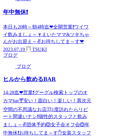
年中無休❗
本日も20時～朝4時迄❤全開営業❗ワイワ
イ飲みましょ～🍷えいたママ&ツキちゃ
んがお出迎え～✌お待ちしてま～す❤
2023.07.19
TSUKI
ブログ
ブログ
ヒルから飲めるBAR
14-28迄❤営業❗グーグル検索トップのオ
カマbar🍸安い！面白い！楽しい！異次元
空間の不思議なお店🈁1度訪れたらリピ
ート間違いナシ❗個性的スタッフと飲み
ましょ～✌団体予約🙆女子会オフ会🙆年
中無休❗お待ちしてま～す✋女装スタッフ