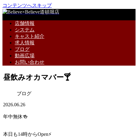
コンテンツへスキップ
店舗情報
システム
キャスト紹介
求人情報
ブログ
動画広場
お問い合わせ
昼飲みオカマバー🍸
ブログ
2026.06.26
年中無休🍻
本日も14時からOpen⚡