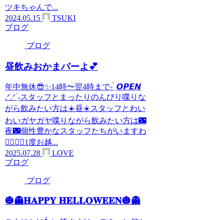
ツキちゃんで...
2024.05.15
TSUKI
ブログ
ブログ
昼飲みおかまバーよ💕
年中無休😎✨14時〜翌4時まで- ̗̀ 𝙊𝙋𝙀𝙉
.ᐟ‪.ᐟ‪ ̖́-‬スタッフとまったりのんびり喋りな
がら飲みたい方は☀️昼☀️スタッフとわい
わいガヤガヤ喋りながら飲みたい方は🌃
夜🌃個性豊かなスタッフたちがいますわ
🙋‍♂️🙋‍♀️1度お越...
2025.07.28
LOVE
ブログ
ブログ
🎃👻𝐇𝐀𝐏𝐏𝐘 𝐇𝐄𝐋𝐋𝐎𝐖𝐄𝐄𝐍🎃👻