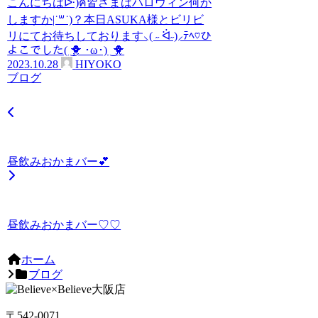
こんにちはᐕ)ฅ皆さまはハロウィン何か
しますか|˙꒳˙)？本日ASUKA様とビリビ
リにてお待ちしております‪⸜(‪ ˶ ᐛ˶)‪⸝ﾃﾍ♡ひ
よこでした( ͜🐥 ･ω･) ͜ 🐥
2023.10.28
HIYOKO
ブログ
昼飲みおかまバー💕
昼飲みおかまバー♡♡
ホーム
ブログ
〒542-0071