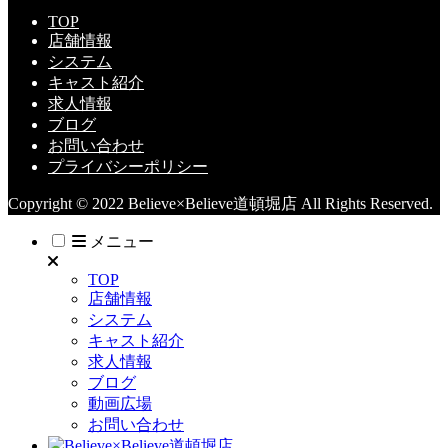
TOP
店舗情報
システム
キャスト紹介
求人情報
ブログ
お問い合わせ
プライバシーポリシー
Copyright © 2022 Believe×Believe道頓堀店 All Rights Reserved.
メニュー
TOP
店舗情報
システム
キャスト紹介
求人情報
ブログ
動画広場
お問い合わせ