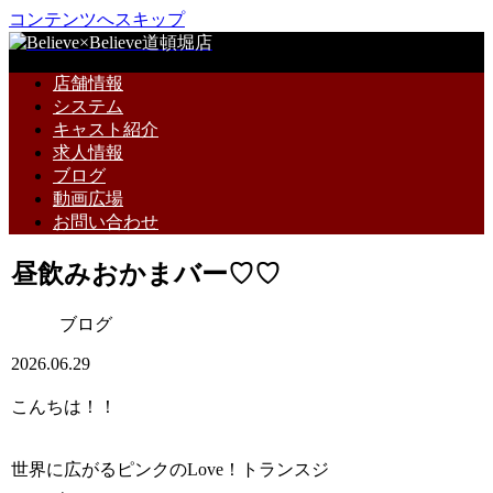
コンテンツへスキップ
店舗情報
システム
キャスト紹介
求人情報
ブログ
動画広場
お問い合わせ
昼飲みおかまバー♡♡
ブログ
2026.06.29
こんちは！！
世界に広がるピンクのLove！トランスジ