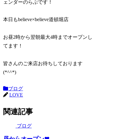
ェンダーのらぶです！
本日もbelieve×believe道頓堀店
お昼2時から翌朝最大4時までオープンし
てます！
皆さんのご来店お待ちしております
(*^^*)
ブログ
LOVE
関連記事
ブログ
昼からオープン❤