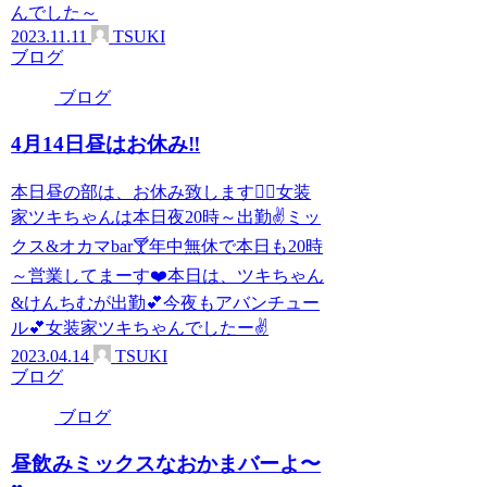
んでした～
2023.11.11
TSUKI
ブログ
ブログ
4月14日昼はお休み‼️
本日昼の部は、お休み致します🙇‍♀️女装
家ツキちゃんは本日夜20時～出勤✌️ミッ
クス&オカマbar🍸️年中無休で本日も20時
～営業してまーす❤️本日は、ツキちゃん
&けんちむが出勤💕今夜もアバンチュー
ル💕女装家ツキちゃんでしたー✌️
2023.04.14
TSUKI
ブログ
ブログ
昼飲みミックスなおかまバーよ〜